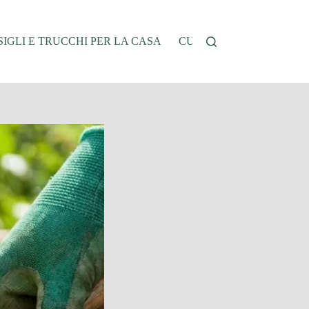
IGLI E TRUCCHI PER LA CASA
CUCINA E RICETTE
G