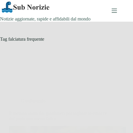
Salta
al
contenuto
Notizie aggiornate, rapide e affidabili dal mondo
Tag
falciatura frequente
Giardinaggio
Il metodo usato dai giardinieri per togliere le erbacce
dal prato con meno fatica