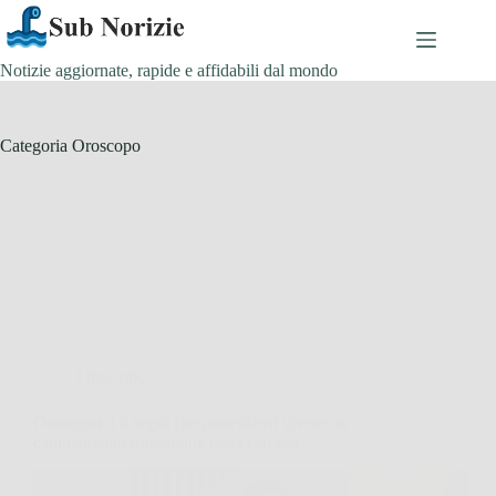
Salta
al
contenuto
Notizie aggiornate, rapide e affidabili dal mondo
Categoria
Oroscopo
Oroscopo
Oroscopo: i 3 segni che potrebbero vivere un
cambiamento importante nella carriera