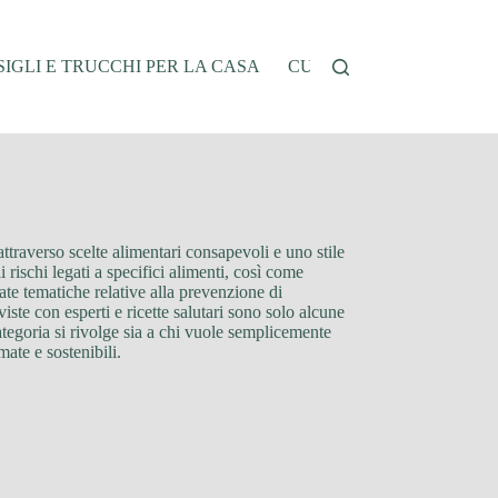
IGLI E TRUCCHI PER LA CASA
CUCINA E RICETTE
G
traverso scelte alimentari consapevoli e uno stile
i rischi legati a specifici alimenti, così come
tate tematiche relative alla prevenzione di
viste con esperti e ricette salutari sono solo alcune
categoria si rivolge sia a chi vuole semplicemente
mate e sostenibili.