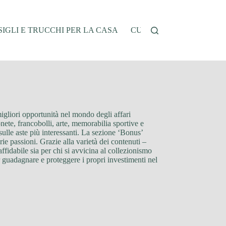
IGLI E TRUCCHI PER LA CASA
CUCINA E RICETTE
G
migliori opportunità nel mondo degli affari
nete, francobolli, arte, memorabilia sportive e
sulle aste più interessanti. La sezione ‘Bonus’
rie passioni. Grazie alla varietà dei contenuti –
affidabile sia per chi si avvicina al collezionismo
r guadagnare e proteggere i propri investimenti nel