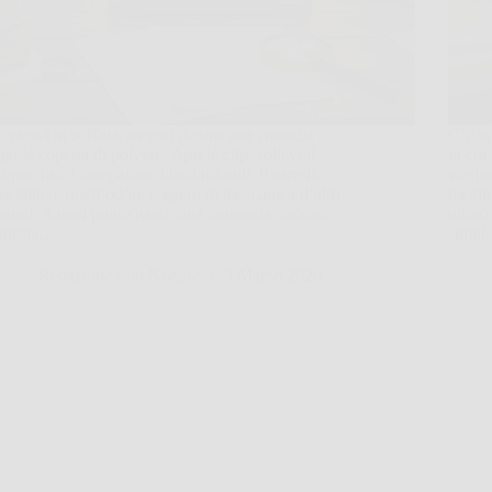
La trovi in soffitta, magari dentro una custodia
C’è un
rigida coperta di polvere. Apri le clip, sollevi il
in cui
coperchio e compaiono i tasti rotondi, il carrello
voglio
metallico, quell’odore leggero di meccanica d’altri
meglio
tempi. A quel punto nasce una domanda curiosa:
miraco
questa…
simil
Redazione Sub Norizie
5 Marzo 2026