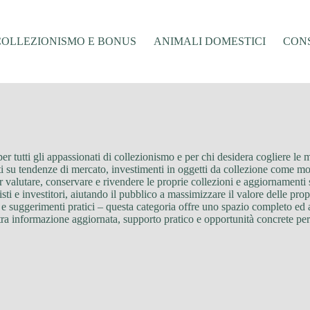
COLLEZIONISMO E BONUS
ANIMALI DOMESTICI
CONS
r tutti gli appassionati di collezionismo e per chi desidera cogliere le 
diti su tendenze di mercato, investimenti in oggetti da collezione come mo
er valutare, conservare e rivendere le proprie collezioni e aggiornamenti 
sti e investitori, aiutando il pubblico a massimizzare il valore delle prop
ive e suggerimenti pratici – questa categoria offre uno spazio completo ed 
x tra informazione aggiornata, supporto pratico e opportunità concrete pe