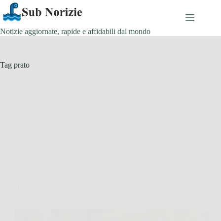
Salta
al
contenuto
Notizie aggiornate, rapide e affidabili dal mondo
Tag
prato
Giardinaggio
Il metodo usato dai giardinieri per togliere le erbacce
dal prato con meno fatica