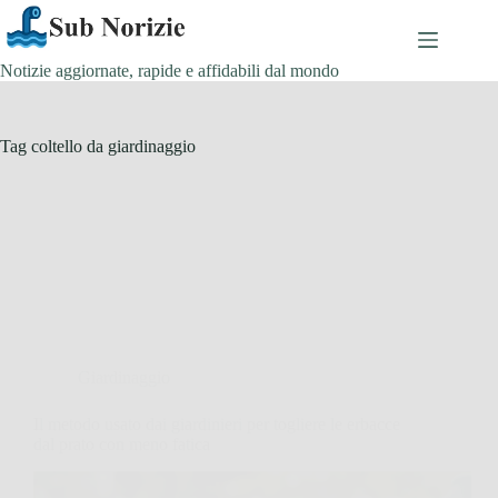
Salta
al
contenuto
Notizie aggiornate, rapide e affidabili dal mondo
Tag
coltello da giardinaggio
Giardinaggio
Il metodo usato dai giardinieri per togliere le erbacce
dal prato con meno fatica