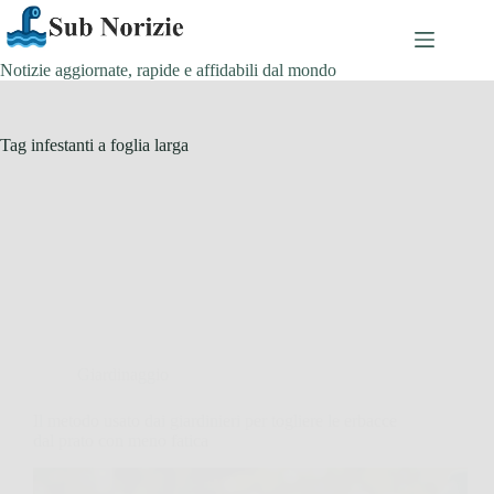
Salta
al
contenuto
Notizie aggiornate, rapide e affidabili dal mondo
Tag
infestanti a foglia larga
Giardinaggio
Il metodo usato dai giardinieri per togliere le erbacce
dal prato con meno fatica