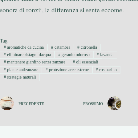
sonora di ronzii, la differenza si sente eccome.
Tag
#
aromatiche da cucina
#
catambra
#
citronella
#
eliminare ristagni dacqua
#
geranio odoroso
#
lavanda
#
mantenere giardino senza zanzare
#
oli essenziali
#
piante antizanzare
#
protezione aree esterne
#
rosmarino
#
strategie naturali
PRECEDENTE
PROSSIMO