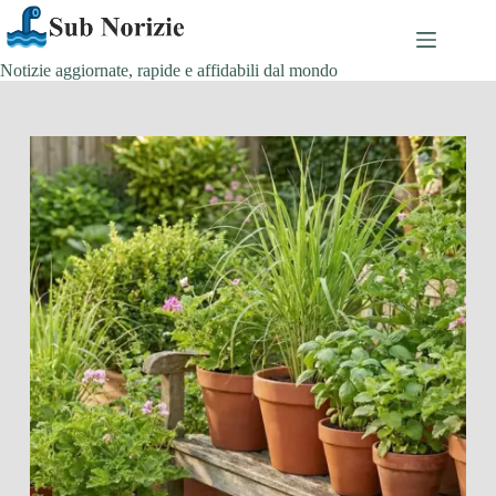
Salta
al
contenuto
Notizie aggiornate, rapide e affidabili dal mondo