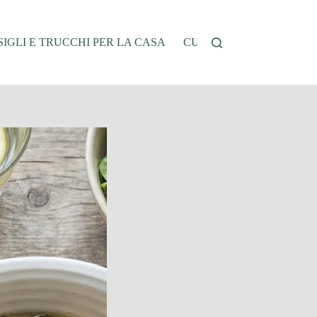
IGLI E TRUCCHI PER LA CASA
CUCINA E RICETTE
G