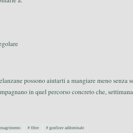
egolare
melanzane possono aiutarti a mangiare meno senza sof
ompagnano in quel percorso concreto che, settimana
imagrimento
#
fibre
#
gonfiore addominale