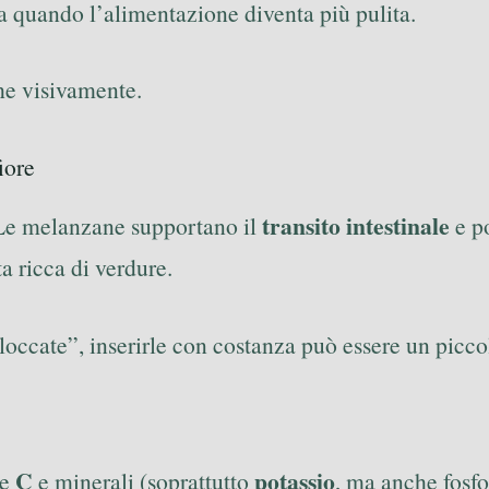
a quando l’alimentazione diventa più pulita.
he visivamente.
iore
transito intestinale
 Le melanzane supportano il
e po
ta ricca di verdure.
“bloccate”, inserirle con costanza può essere un picc
C
potassio
e
e minerali (soprattutto
, ma anche fosfo