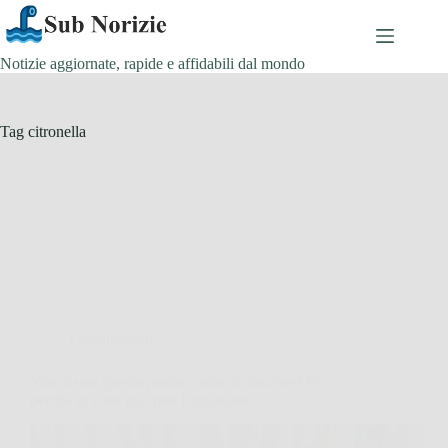
Salta
al
contenuto
Notizie aggiornate, rapide e affidabili dal mondo
Tag
citronella
Giardinaggio
Vuoi usare questa pianta contro le zanzare? Ecco
perché in vaso può non funzionare