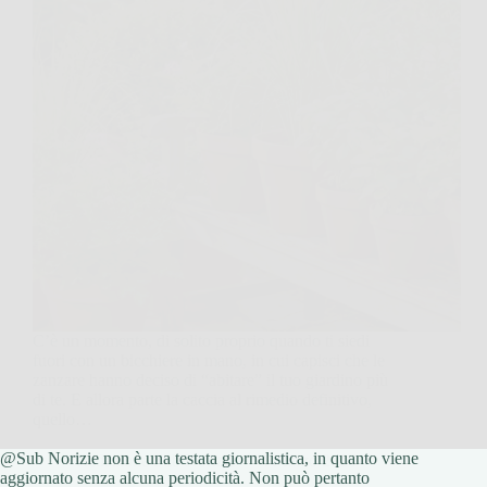
C’è un momento, di solito proprio quando ti siedi
fuori con un bicchiere in mano, in cui capisci che le
zanzare hanno deciso di “abitare” il tuo giardino più
di te. E allora parte la caccia al rimedio definitivo,
quello…
@Sub Norizie non è una testata giornalistica, in quanto viene
Redazione Sub Norizie
4 Marzo 2026
aggiornato senza alcuna periodicità. Non può pertanto