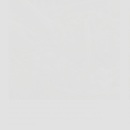
Hai le forbici in mano davanti al vaso di basilico,
senti il profumo già prima di toccarlo e ti chiedi se
sia davvero il momento giusto per tagliare. Con le
erbe aromatiche, raccogliere un giorno prima o una
settimana dopo…