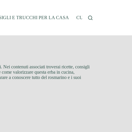
IGLI E TRUCCHI PER LA CASA
CUCINA E RICETTE
G
 Nei contenuti associati troverai ricette, consigli
re come valorizzare questa erba in cucina,
arare a conoscere tutto del rosmarino e i suoi