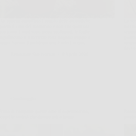
Hai appena annaffiato l’angolo delle aromatiche,
La ser
guardi il vaso del rosmarino e noti che qualcosa
bicchi
non torna: i rami sono meno profumati, le foglie
sempre
ingialliscono e il terriccio resta bagnato troppo a
guarda
lungo. Spesso il problema non è solo l’acqua,…
aroma
davve
Redazione Sub Norizie
9 Aprile 2026
Giardinaggio
Prima di comprare queste erbe al supermercato,
Rosmar
scopri le varietà che durano più a lungo
pianta