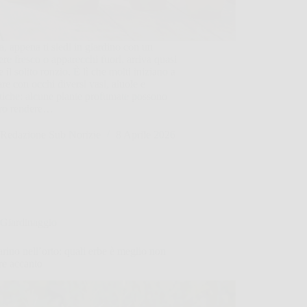
a, appena ti siedi in giardino con un
ere fresco o apparecchi fuori, arriva quasi
 il solito ronzio. È lì che molti iniziano a
re con occhi diversi vasi, aiuole e
tiche: alcune piante profumate possono
ro rendere…
Redazione Sub Norizie
8 Aprile 2026
Giardinaggio
ino nell’orto: quali erbe è meglio non
re accanto