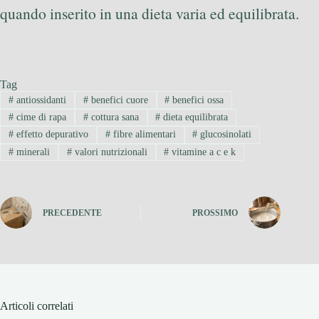
quando inserito in una dieta varia ed equilibrata.
Tag
#
antiossidanti
#
benefici cuore
#
benefici ossa
#
cime di rapa
#
cottura sana
#
dieta equilibrata
#
effetto depurativo
#
fibre alimentari
#
glucosinolati
#
minerali
#
valori nutrizionali
#
vitamine a c e k
PRECEDENTE
PROSSIMO
Articoli correlati