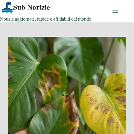
Salta
al
contenuto
Notizie aggiornate, rapide e affidabili dal mondo