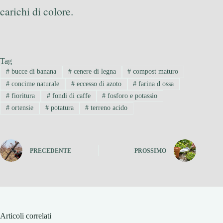
carichi di colore.
Tag
#
bucce di banana
#
cenere di legna
#
compost maturo
#
concime naturale
#
eccesso di azoto
#
farina d ossa
#
fioritura
#
fondi di caffe
#
fosforo e potassio
#
ortensie
#
potatura
#
terreno acido
PRECEDENTE
PROSSIMO
Articoli correlati