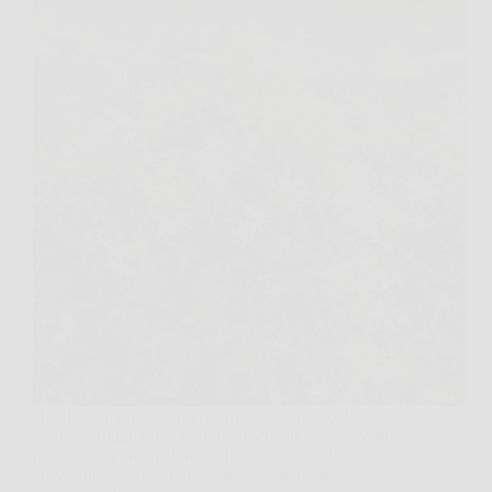
Hai davanti una rete un po’ triste, un angolo del
terrazzo troppo nudo o un muro che in estate diventa
protagonista suo malgrado. In quei casi la domanda
arriva subito: quale rampicante scegliere per avere