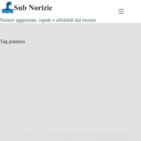
Salta
al
contenuto
Notizie aggiornate, rapide e affidabili dal mondo
Tag
potatura
Giardinaggio
La rampicante che fiorisce a lungo, cresce in fretta
ed è facile da coltivare