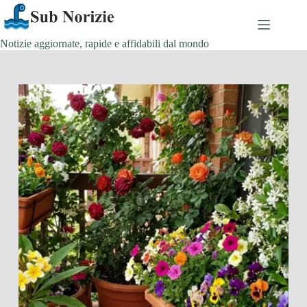
Salta
al
contenuto
Notizie aggiornate, rapide e affidabili dal mondo