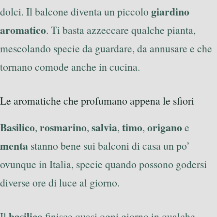
giardino
dolci. Il balcone diventa un piccolo
aromatico
. Ti basta azzeccare qualche pianta,
mescolando specie da guardare, da annusare e che
tornano comode anche in cucina.
Le aromatiche che profumano appena le sfiori
Basilico
rosmarino
salvia
timo
origano
,
,
,
,
e
menta
stanno bene sui balconi di casa un po’
ovunque in Italia, specie quando possono godersi
diverse ore di luce al giorno.
basilico
Il
finisce quasi ogni giorno in qualche