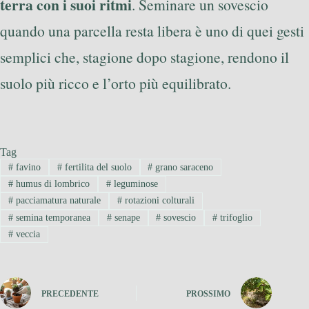
terra con i suoi ritmi
. Seminare un sovescio
quando una parcella resta libera è uno di quei gesti
semplici che, stagione dopo stagione, rendono il
suolo più ricco e l’orto più equilibrato.
Tag
#
favino
#
fertilita del suolo
#
grano saraceno
#
humus di lombrico
#
leguminose
#
pacciamatura naturale
#
rotazioni colturali
#
semina temporanea
#
senape
#
sovescio
#
trifoglio
#
veccia
PRECEDENTE
PROSSIMO