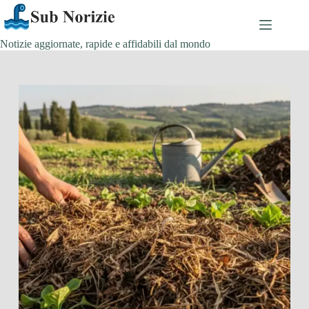
Salta
al
contenuto
Notizie aggiornate, rapide e affidabili dal mondo