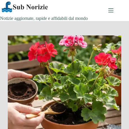
Salta
al
contenuto
Notizie aggiornate, rapide e affidabili dal mondo