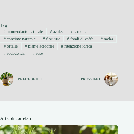
Tag
#
ammendante naturale
#
azalee
#
camelie
#
concime naturale
#
fioritura
#
fondi di caffe
#
moka
#
ortalie
#
piante acidofile
#
ritenzione idrica
#
rododendri
#
rose
PRECEDENTE
PROSSIMO
Articoli correlati