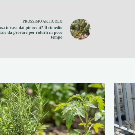
PROSSIMO
ARTICOLO
sa invasa dai pidocchi? Il rimedio
rale da provare per ridurli in poco
tempo