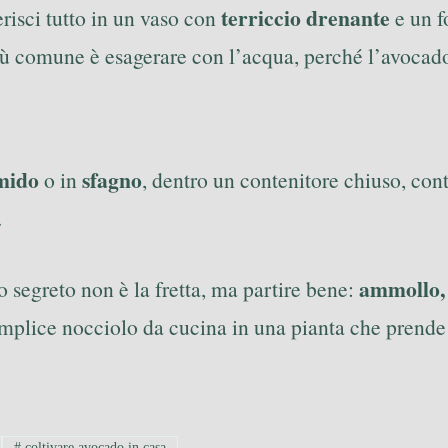
terriccio drenante
erisci tutto in un vaso con
e un f
iù comune è esagerare con l’acqua, perché l’avocad
mido
sfagno
o in
, dentro un contenitore chiuso, con
.
ammollo, 
ro segreto non è la fretta, ma partire bene:
mplice nocciolo da cucina in una pianta che prende v
#
coltivare avocado in casa