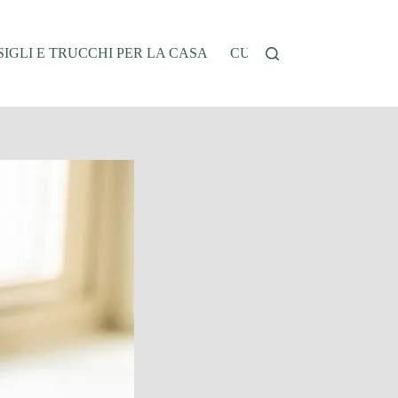
IGLI E TRUCCHI PER LA CASA
CUCINA E RICETTE
G