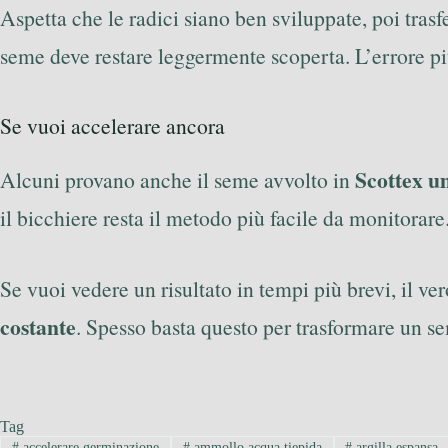
Aspetta che le radici siano ben sviluppate, poi trasf
seme deve restare leggermente scoperta. L’errore p
Se vuoi accelerare ancora
Scottex u
Alcuni provano anche il seme avvolto in
il bicchiere resta il metodo più facile da monitorare
Se vuoi vedere un risultato in tempi più brevi, il ve
costante
. Spesso basta questo per trasformare un se
Tag
#
accelerare germinazione
#
ammollo acqua tiepida
#
argilla espansa