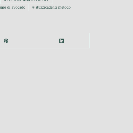
eme di avocado
#
stuzzicadenti metodo
e