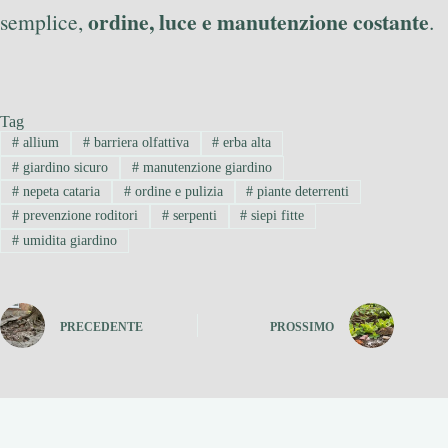
ordine, luce e manutenzione costante
semplice,
.
Tag
#
allium
#
barriera olfattiva
#
erba alta
#
giardino sicuro
#
manutenzione giardino
#
nepeta cataria
#
ordine e pulizia
#
piante deterrenti
#
prevenzione roditori
#
serpenti
#
siepi fitte
#
umidita giardino
PRECEDENTE
PROSSIMO