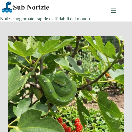
Salta
al
contenuto
Notizie aggiornate, rapide e affidabili dal mondo