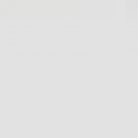
Apri la porta sul retro, guardi vicino al vaso del
Apri l
rosmarino e vedi qualcosa che si muove tra l’erba.
confez
La prima reazione è spesso un passo indietro, ed è
piccol
quella giusta, perché quando compare un serpente
succed
in giardino la cosa…
muover
costr
Redazione Sub Norizie
7 Aprile 2026