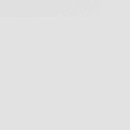
o sportello della dispensa, vedi una
ione rosicchiata e, vicino al muro, quei
i segni che fanno subito capire cosa sta
endo. Quando i topi in casa iniziano a
si lungo percorsi fissi, una trappola ben
uita può funzionare…
Redazione Sub Norizie
9 Marzo 2026