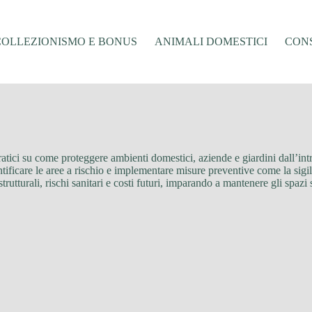
COLLEZIONISMO E BONUS
ANIMALI DOMESTICI
CONS
ratici su come proteggere ambienti domestici, aziende e giardini dall’intr
ntificare le aree a rischio e implementare misure preventive come la sigilla
trutturali, rischi sanitari e costi futuri, imparando a mantenere gli spazi 