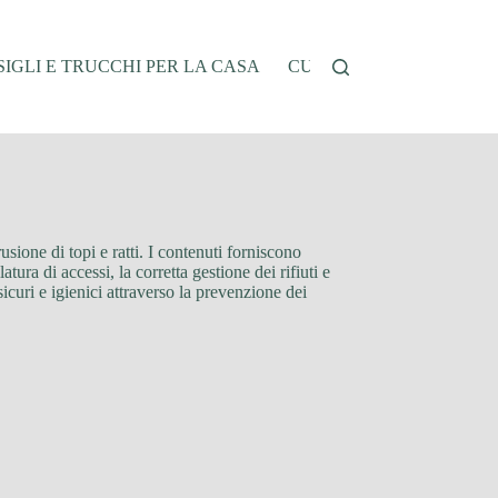
IGLI E TRUCCHI PER LA CASA
CUCINA E RICETTE
G
usione di topi e ratti. I contenuti forniscono
tura di accessi, la corretta gestione dei rifiuti e
sicuri e igienici attraverso la prevenzione dei