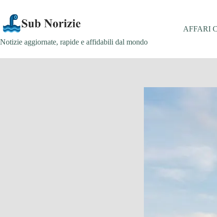
Salta
al
contenuto
AFFARI 
Notizie aggiornate, rapide e affidabili dal mondo