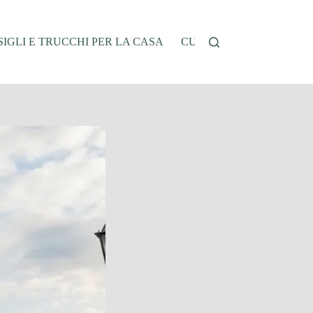
IGLI E TRUCCHI PER LA CASA
CUCINA E RICETTE
G