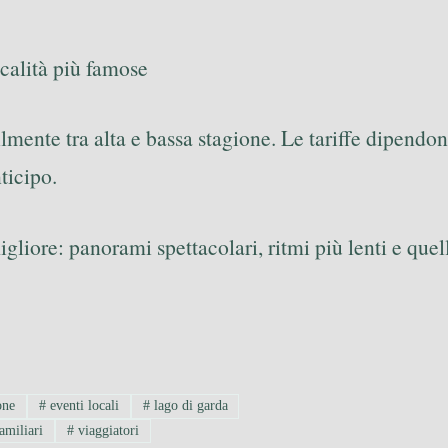
ocalità più famose
ilmente tra alta e bassa stagione. Le tariffe dipend
ticipo.
migliore: panorami spettacolari, ritmi più lenti e que
one
#
eventi locali
#
lago di garda
amiliari
#
viaggiatori