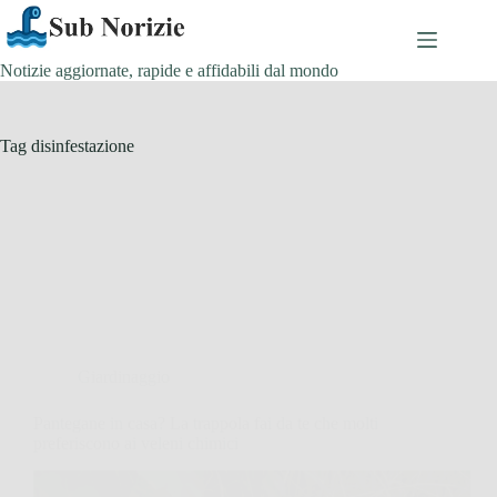
Salta
al
contenuto
Notizie aggiornate, rapide e affidabili dal mondo
Tag
disinfestazione
Giardinaggio
Pantegane in casa? La trappola fai da te che molti
preferiscono ai veleni chimici