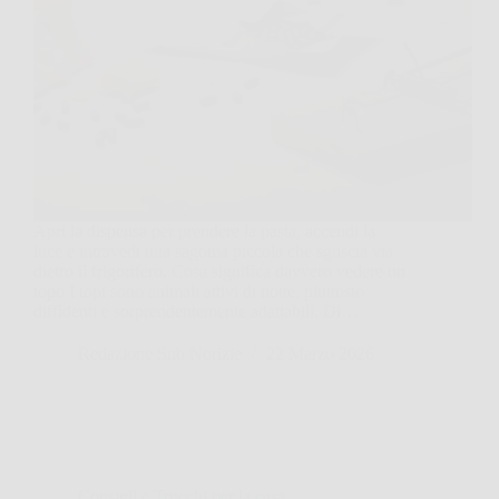
Apri la dispensa per prendere la pasta, accendi la
luce e intravedi una sagoma piccola che sguscia via
dietro il frigorifero. Cosa significa davvero vedere un
topo I topi sono animali attivi di notte, piuttosto
diffidenti e sorprendentemente adattabili. Di…
Redazione Sub Norizie
22 Marzo 2026
Consigli e Trucchi per la casa