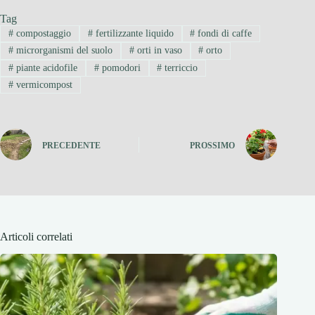
Tag
#
compostaggio
#
fertilizzante liquido
#
fondi di caffe
#
microrganismi del suolo
#
orti in vaso
#
orto
#
piante acidofile
#
pomodori
#
terriccio
#
vermicompost
PRECEDENTE
PROSSIMO
Articoli correlati