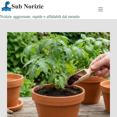
Salta
al
contenuto
Notizie aggiornate, rapide e affidabili dal mondo