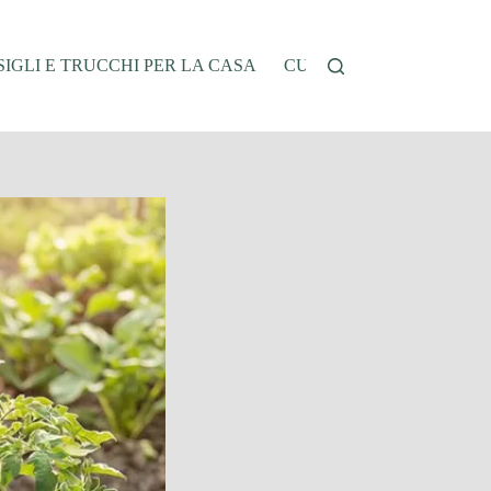
IGLI E TRUCCHI PER LA CASA
CUCINA E RICETTE
G