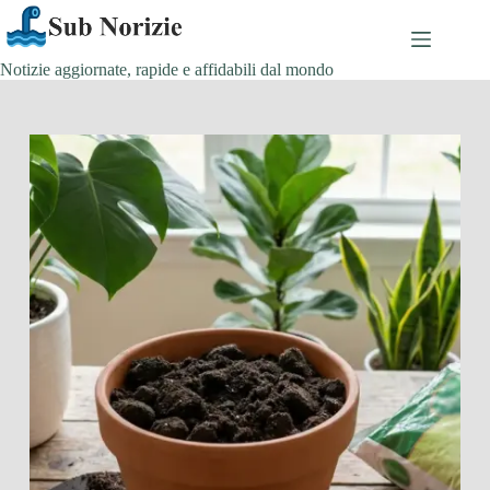
Salta
al
contenuto
Notizie aggiornate, rapide e affidabili dal mondo