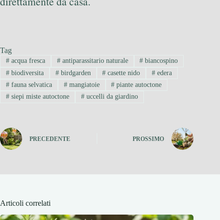
direttamente da casa.
Tag
#
acqua fresca
#
antiparassitario naturale
#
biancospino
#
biodiversita
#
birdgarden
#
casette nido
#
edera
#
fauna selvatica
#
mangiatoie
#
piante autoctone
#
siepi miste autoctone
#
uccelli da giardino
PRECEDENTE
PROSSIMO
Articoli correlati