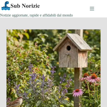
Salta
al
contenuto
Notizie aggiornate, rapide e affidabili dal mondo