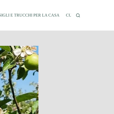
IGLI E TRUCCHI PER LA CASA
CUCINA E RICETTE
G