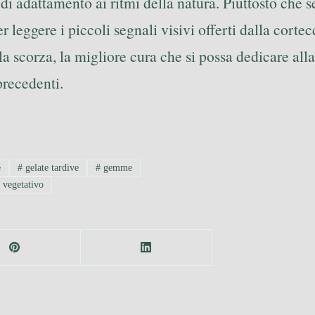
di adattamento ai ritmi della natura. Piuttosto che s
er leggere i piccoli segnali visivi offerti dalla cor
la scorza, la migliore cura che si possa dedicare alla 
precedenti.
e
#
gelate tardive
#
gemme
 vegetativo