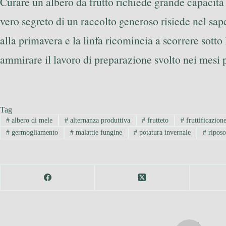
Curare un albero da frutto richiede grande capacità 
vero segreto di un raccolto generoso risiede nel sap
alla primavera e la linfa ricomincia a scorrere sotto 
ammirare il lavoro di preparazione svolto nei mesi 
Tag
#
albero di mele
#
alternanza produttiva
#
frutteto
#
fruttificazion
#
germogliamento
#
malattie fungine
#
potatura invernale
#
riposo