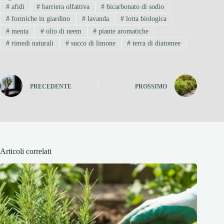
#
afidi
#
barriera olfattiva
#
bicarbonato di sodio
#
formiche in giardino
#
lavanda
#
lotta biologica
#
menta
#
olio di neem
#
piante aromatiche
#
rimedi naturali
#
succo di limone
#
terra di diatomee
PRECEDENTE
PROSSIMO
Articoli correlati