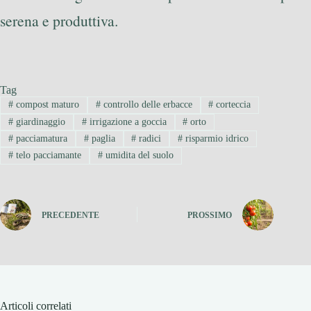
serena e produttiva.
Tag
#
compost maturo
#
controllo delle erbacce
#
corteccia
#
giardinaggio
#
irrigazione a goccia
#
orto
#
pacciamatura
#
paglia
#
radici
#
risparmio idrico
#
telo pacciamante
#
umidita del suolo
PRECEDENTE
PROSSIMO
Articoli correlati