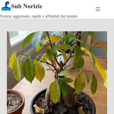
Salta
al
contenuto
Notizie aggiornate, rapide e affidabili dal mondo