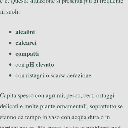
c’è. Questa situazione si presenta più di frequente
in suoli:
alcalini
calcarei
compatti
pH elevato
con
con ristagni o scarsa aerazione
Capita spesso con agrumi, pesco, certi ortaggi
delicati e molte piante ornamentali, soprattutto se
stanno da tempo in vaso con acqua dura o in
terricci poveri. Nel prato, lo stesso problema può