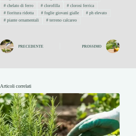
#
chelato di ferro
#
clorofilla
#
clorosi ferrica
#
fioritura ridotta
#
foglie giovani gialle
#
ph elevato
#
piante ornamentali
#
terreno calcareo
PRECEDENTE
PROSSIMO
Articoli correlati