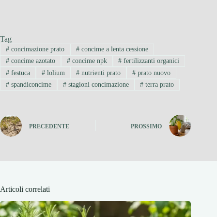
Tag
#
concimazione prato
#
concime a lenta cessione
#
concime azotato
#
concime npk
#
fertilizzanti organici
#
festuca
#
lolium
#
nutrienti prato
#
prato nuovo
#
spandiconcime
#
stagioni concimazione
#
terra prato
PRECEDENTE
PROSSIMO
Articoli correlati