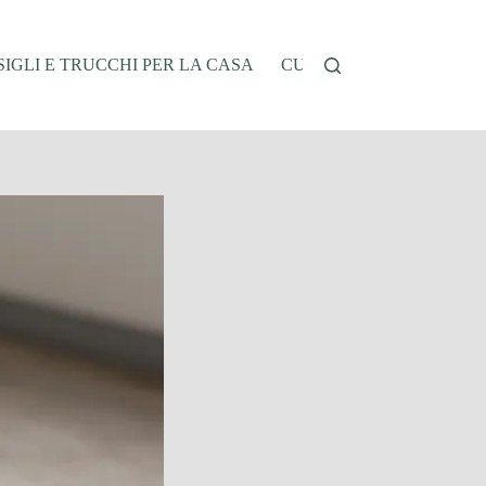
IGLI E TRUCCHI PER LA CASA
CUCINA E RICETTE
G