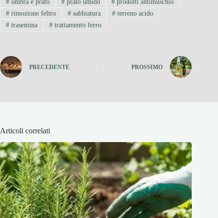
#
ombra e prato
#
prato umido
#
prodotti antimuschio
#
rimozione feltro
#
sabbiatura
#
terreno acido
#
trasemina
#
trattamento ferro
PRECEDENTE
PROSSIMO
Articoli correlati