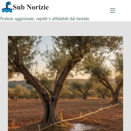
Salta
al
contenuto
Notizie aggiornate, rapide e affidabili dal mondo