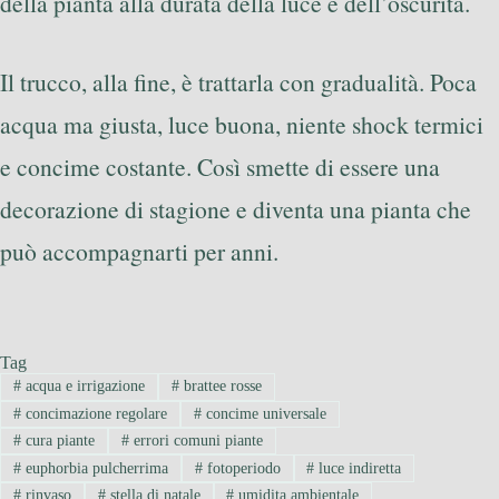
della pianta alla durata della luce e dell’oscurità.
Il trucco, alla fine, è trattarla con gradualità. Poca
acqua ma giusta, luce buona, niente shock termici
e concime costante. Così smette di essere una
decorazione di stagione e diventa una pianta che
può accompagnarti per anni.
Tag
#
acqua e irrigazione
#
brattee rosse
#
concimazione regolare
#
concime universale
#
cura piante
#
errori comuni piante
#
euphorbia pulcherrima
#
fotoperiodo
#
luce indiretta
#
rinvaso
#
stella di natale
#
umidita ambientale