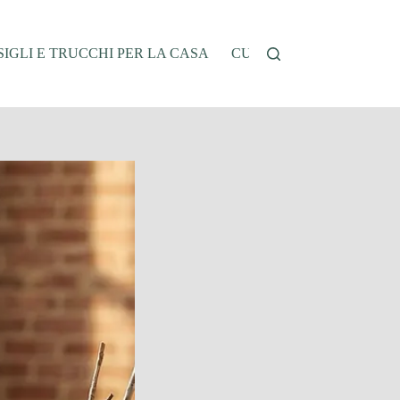
IGLI E TRUCCHI PER LA CASA
CUCINA E RICETTE
G