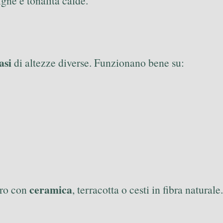
igne e tonalità calde.
asi
di altezze diverse. Funzionano bene su:
ceramica
tro con
, terracotta o cesti in fibra natural