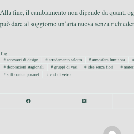
Alla fine, il cambiamento non dipende da quanti ogg
può dare al soggiorno un’aria nuova senza richiede
Tag
#
accessori di design
#
arredamento salotto
#
atmosfera luminosa
#
decorazioni stagionali
#
gruppi di vasi
#
idee senza fiori
#
materi
#
stili contemporanei
#
vasi di vetro