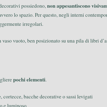
non appesantiscono visiva
decorativi possiedono,
vvero lo spazio. Per questo, negli interni contempo
eggermente irregolari.
vaso vuoto, ben posizionato su una pila di libri d’ar
pochi elementi
egliere
.
 cortecce, bacche decorative o sassi levigati
vo e luminoso