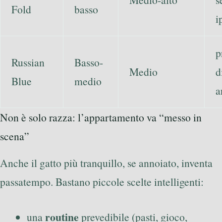
Fold
basso
i
p
Russian
Basso-
Medio
d
Blue
medio
a
Non è solo razza: l’appartamento va “messo in
scena”
Anche il gatto più tranquillo, se annoiato, inventa
passatempo. Bastano piccole scelte intelligenti:
routine
una
prevedibile (pasti, gioco,