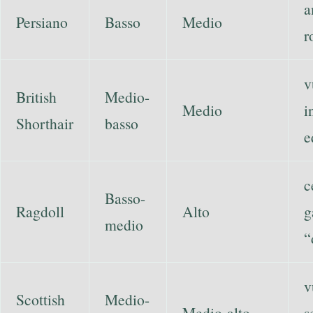
a
Persiano
Basso
Medio
r
v
British
Medio-
Medio
i
Shorthair
basso
e
c
Basso-
Ragdoll
Alto
g
medio
“
v
Scottish
Medio-
Medio-alto
s