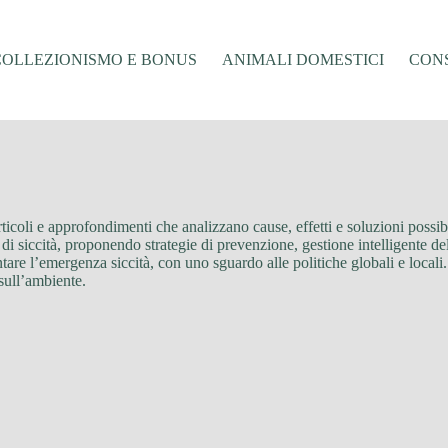
COLLEZIONISMO E BONUS
ANIMALI DOMESTICI
CONS
icoli e approfondimenti che analizzano cause, effetti e soluzioni possibil
 siccità, proponendo strategie di prevenzione, gestione intelligente delle
frontare l’emergenza siccità, con uno sguardo alle politiche globali e loc
 sull’ambiente.