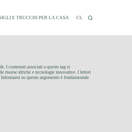
IGLI E TRUCCHI PER LA CASA
CUCINA E RICETTE
G
i. I contenuti associati a questo tag si
 risorse idriche e tecnologie innovative. I lettori
ali. Informarsi su questo argomento è fondamentale