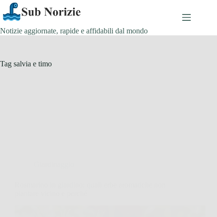
Salta
al
contenuto
Notizie aggiornate, rapide e affidabili dal mondo
Tag
salvia e timo
Giardinaggio
Rosmarino in giardino: quali erbe aromatiche non
piantare vicino e perché