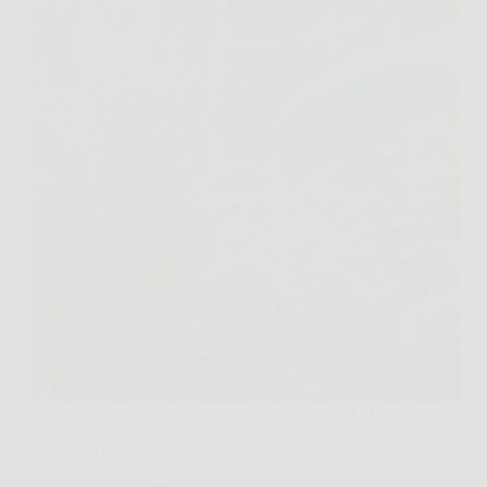
Hai appena annaffiato le aromatiche e, guardando il
vaso o l’aiuola, noti una cosa strana: il rosmarino sta
bene solo quando il terreno resta quasi asciutto,
mentre accanto altre piante sembrano chiedere acqua