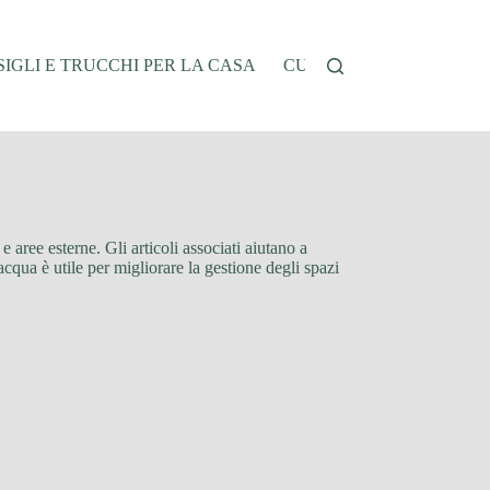
IGLI E TRUCCHI PER LA CASA
CUCINA E RICETTE
G
 e aree esterne. Gli articoli associati aiutano a
’acqua è utile per migliorare la gestione degli spazi