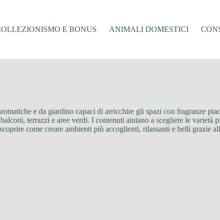
COLLEZIONISMO E BONUS
ANIMALI DOMESTICI
CONS
aromatiche e da giardino capaci di arricchire gli spazi con fragranze piac
alconi, terrazzi e aree verdi. I contenuti aiutano a scegliere le varietà pi
 scoprire come creare ambienti più accoglienti, rilassanti e belli grazie a