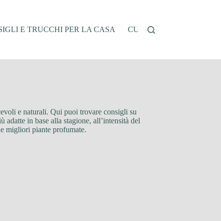
IGLI E TRUCCHI PER LA CASA
CUCINA E RICETTE
G
evoli e naturali. Qui puoi trovare consigli su
ù adatte in base alla stagione, all’intensità del
lle migliori piante profumate.