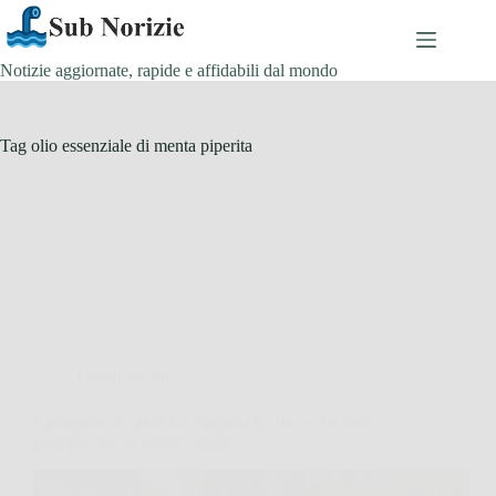
Salta
al
contenuto
Notizie aggiornate, rapide e affidabili dal mondo
Tag
olio essenziale di menta piperita
Giardinaggio
Pantegane in casa? La trappola fai da te che molti
preferiscono ai veleni chimici