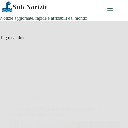
Salta
al
contenuto
Notizie aggiornate, rapide e affidabili dal mondo
Tag
oleandro
Giardinaggio
Il tuo giardino soffre il caldo? I fiori più resistenti al
sole che continuano a sbocciare