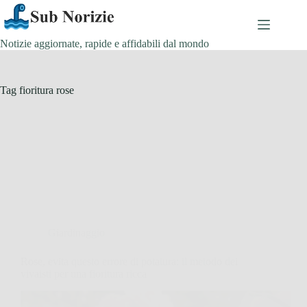
Salta
al
contenuto
Notizie aggiornate, rapide e affidabili dal mondo
Tag
fioritura rose
Giardinaggio
Rose, evita questo errore di potatura: il metodo dei
vivaisti per una fioritura ricca