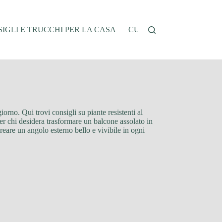
IGLI E TRUCCHI PER LA CASA
CUCINA E RICETTE
G
iorno. Qui trovi consigli su piante resistenti al
er chi desidera trasformare un balcone assolato in
 creare un angolo esterno bello e vivibile in ogni